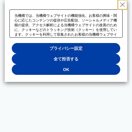
当機構では、当機構ウェブサイトの機能強化、お客様の興味・関
心に応じたコンテンツの提供や広告配信、ソーシャルメディア機
能の提供、アクセス解析による当機構ウェブサイトの改善のため
に、クッキーなどのトラッキング技術（クッキー）を使用してい
ます。クッキーを利用して収集されたお客様の当機構ウェブサイ
トのご利用に関するデータは、広告配信、ソーシャルメディアや
アクセス解析サービスを提供するパートナーと共有されます。そ
プライバシー設定
れらのパートナーでは、お客様がそれらのパートナーに提供した
他のデータ、またはお客様がそれらのパートナーが提供するサー
ビスを利用することで収集されるデータや、当機構以外のウェブ
全て拒否する
サイトから収集されたデータを組み合わせて分析し、インターネ
ット上で当機構以外の事業者がお客様に配信する広告の最適化に
OK
も利用する場合があります。必須クッキー以外の全てのクッキー
の利用を拒否する場合は、「全て拒否する」をクリックしてくだ
さい。クッキーが有効な状態で閲覧を続ける場合は、「OK」を
クリックしてください。利用目的ごとに同意・拒否を選択する場
合は、「プライバシー設定」をクリックしてください。同意・拒
否の設定は、当機構の
プライバシーポリシー
に設置した「プラ
イバシー設定」ボタン（またはリンク）からいつでも変更できま
す。