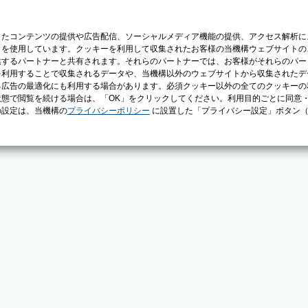
じたコンテンツの提供や広告配信、ソーシャルメディア機能の提供、アクセス解析に
）を使用しています。クッキーを利用して収集されたお客様の当機構ウェブサイトの
供するパートナーと共有されます。それらのパートナーでは、お客様がそれらのパー
を利用することで収集されるデータや、当機構以外のウェブサイトから収集されたデ
る広告の最適化にも利用する場合があります。必須クッキー以外の全てのクッキーの
態で閲覧を続ける場合は、「OK」をクリックしてください。利用目的ごとに同意
の設定は、当機構の
プライバシーポリシー
に設置した「プライバシー設定」ボタン