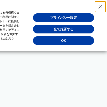
よる当機構ウェ
ご利用に関する
プライバシー設定
トナーに提供し
ータを組み合わ
全て拒否する
利用を拒否する
・拒否を選択す
（またはリン
OK