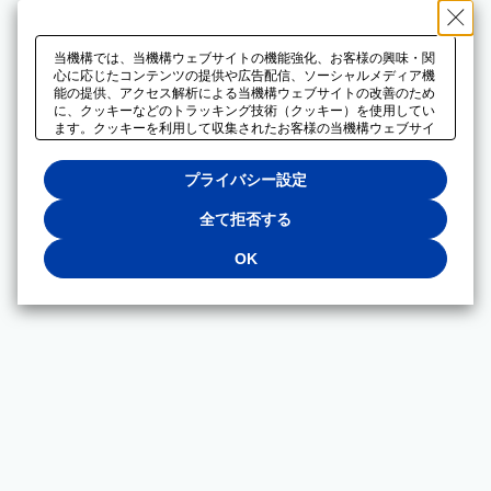
当機構では、当機構ウェブサイトの機能強化、お客様の興味・関
心に応じたコンテンツの提供や広告配信、ソーシャルメディア機
能の提供、アクセス解析による当機構ウェブサイトの改善のため
に、クッキーなどのトラッキング技術（クッキー）を使用してい
ます。クッキーを利用して収集されたお客様の当機構ウェブサイ
トのご利用に関するデータは、広告配信、ソーシャルメディアや
アクセス解析サービスを提供するパートナーと共有されます。そ
プライバシー設定
れらのパートナーでは、お客様がそれらのパートナーに提供した
他のデータ、またはお客様がそれらのパートナーが提供するサー
ビスを利用することで収集されるデータや、当機構以外のウェブ
全て拒否する
サイトから収集されたデータを組み合わせて分析し、インターネ
ット上で当機構以外の事業者がお客様に配信する広告の最適化に
OK
も利用する場合があります。必須クッキー以外の全てのクッキー
の利用を拒否する場合は、「全て拒否する」をクリックしてくだ
さい。クッキーが有効な状態で閲覧を続ける場合は、「OK」を
クリックしてください。利用目的ごとに同意・拒否を選択する場
合は、「プライバシー設定」をクリックしてください。同意・拒
否の設定は、当機構の
プライバシーポリシー
に設置した「プラ
イバシー設定」ボタン（またはリンク）からいつでも変更できま
す。