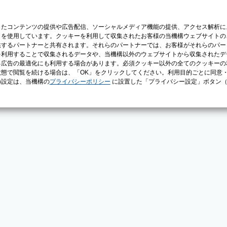
じたコンテンツの提供や広告配信、ソーシャルメディア機能の提供、アクセス解析に
）を使用しています。クッキーを利用して収集されたお客様の当機構ウェブサイトの
供するパートナーと共有されます。それらのパートナーでは、お客様がそれらのパー
を利用することで収集されるデータや、当機構以外のウェブサイトから収集されたデ
る広告の最適化にも利用する場合があります。必須クッキー以外の全てのクッキーの
態で閲覧を続ける場合は、「OK」をクリックしてください。利用目的ごとに同意
の設定は、当機構の
プライバシーポリシー
に設置した「プライバシー設定」ボタン