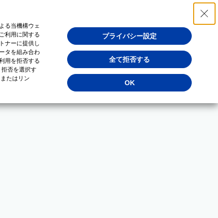
よる当機構ウェ
ご利用に関する
プライバシー設定
トナーに提供し
ータを組み合わ
全て拒否する
利用を拒否する
・拒否を選択す
（またはリン
OK