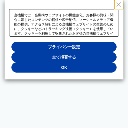
当機構では、当機構ウェブサイトの機能強化、お客様の興味・関
心に応じたコンテンツの提供や広告配信、ソーシャルメディア機
能の提供、アクセス解析による当機構ウェブサイトの改善のため
に、クッキーなどのトラッキング技術（クッキー）を使用してい
ます。クッキーを利用して収集されたお客様の当機構ウェブサイ
トのご利用に関するデータは、広告配信、ソーシャルメディアや
アクセス解析サービスを提供するパートナーと共有されます。そ
プライバシー設定
れらのパートナーでは、お客様がそれらのパートナーに提供した
他のデータ、またはお客様がそれらのパートナーが提供するサー
ビスを利用することで収集されるデータや、当機構以外のウェブ
全て拒否する
サイトから収集されたデータを組み合わせて分析し、インターネ
ット上で当機構以外の事業者がお客様に配信する広告の最適化に
OK
も利用する場合があります。必須クッキー以外の全てのクッキー
の利用を拒否する場合は、「全て拒否する」をクリックしてくだ
さい。クッキーが有効な状態で閲覧を続ける場合は、「OK」を
クリックしてください。利用目的ごとに同意・拒否を選択する場
合は、「プライバシー設定」をクリックしてください。同意・拒
否の設定は、当機構の
プライバシーポリシー
に設置した「プラ
イバシー設定」ボタン（またはリンク）からいつでも変更できま
す。