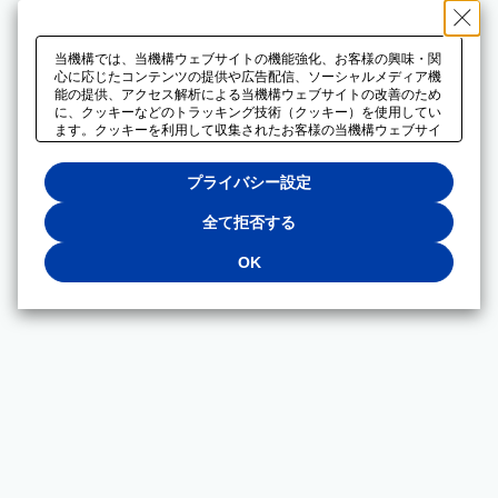
当機構では、当機構ウェブサイトの機能強化、お客様の興味・関
心に応じたコンテンツの提供や広告配信、ソーシャルメディア機
能の提供、アクセス解析による当機構ウェブサイトの改善のため
に、クッキーなどのトラッキング技術（クッキー）を使用してい
ます。クッキーを利用して収集されたお客様の当機構ウェブサイ
トのご利用に関するデータは、広告配信、ソーシャルメディアや
アクセス解析サービスを提供するパートナーと共有されます。そ
プライバシー設定
れらのパートナーでは、お客様がそれらのパートナーに提供した
他のデータ、またはお客様がそれらのパートナーが提供するサー
ビスを利用することで収集されるデータや、当機構以外のウェブ
全て拒否する
サイトから収集されたデータを組み合わせて分析し、インターネ
ット上で当機構以外の事業者がお客様に配信する広告の最適化に
OK
も利用する場合があります。必須クッキー以外の全てのクッキー
の利用を拒否する場合は、「全て拒否する」をクリックしてくだ
さい。クッキーが有効な状態で閲覧を続ける場合は、「OK」を
クリックしてください。利用目的ごとに同意・拒否を選択する場
合は、「プライバシー設定」をクリックしてください。同意・拒
否の設定は、当機構の
プライバシーポリシー
に設置した「プラ
イバシー設定」ボタン（またはリンク）からいつでも変更できま
す。