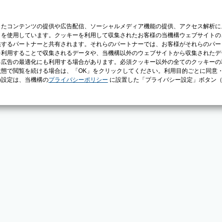
じたコンテンツの提供や広告配信、ソーシャルメディア機能の提供、アクセス解析に
）を使用しています。クッキーを利用して収集されたお客様の当機構ウェブサイトの
供するパートナーと共有されます。それらのパートナーでは、お客様がそれらのパー
を利用することで収集されるデータや、当機構以外のウェブサイトから収集されたデ
る広告の最適化にも利用する場合があります。必須クッキー以外の全てのクッキーの
態で閲覧を続ける場合は、「OK」をクリックしてください。利用目的ごとに同意
の設定は、当機構の
プライバシーポリシー
に設置した「プライバシー設定」ボタン