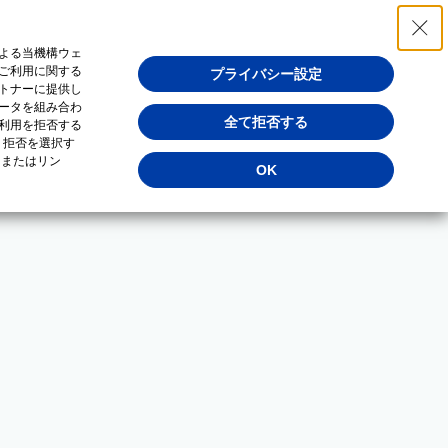
よる当機構ウェ
ご利用に関する
プライバシー設定
トナーに提供し
ータを組み合わ
全て拒否する
利用を拒否する
・拒否を選択す
（またはリン
OK