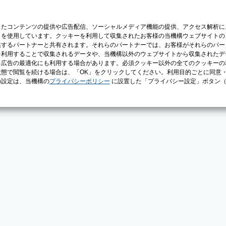
じたコンテンツの提供や広告配信、ソーシャルメディア機能の提供、アクセス解析に
）を使用しています。クッキーを利用して収集されたお客様の当機構ウェブサイトの
供するパートナーと共有されます。それらのパートナーでは、お客様がそれらのパー
を利用することで収集されるデータや、当機構以外のウェブサイトから収集されたデ
る広告の最適化にも利用する場合があります。必須クッキー以外の全てのクッキーの
態で閲覧を続ける場合は、「OK」をクリックしてください。利用目的ごとに同意
の設定は、当機構の
プライバシーポリシー
に設置した「プライバシー設定」ボタン