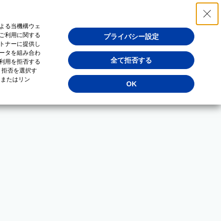
よる当機構ウェ
ご利用に関する
プライバシー設定
トナーに提供し
ータを組み合わ
全て拒否する
利用を拒否する
・拒否を選択す
（またはリン
OK