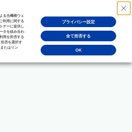
よる当機構ウェ
ご利用に関する
プライバシー設定
トナーに提供し
ータを組み合わ
全て拒否する
利用を拒否する
・拒否を選択す
（またはリン
OK