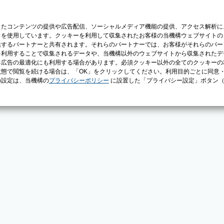
じたコンテンツの提供や広告配信、ソーシャルメディア機能の提供、アクセス解析に
）を使用しています。クッキーを利用して収集されたお客様の当機構ウェブサイトの
供するパートナーと共有されます。それらのパートナーでは、お客様がそれらのパー
を利用することで収集されるデータや、当機構以外のウェブサイトから収集されたデ
る広告の最適化にも利用する場合があります。必須クッキー以外の全てのクッキーの
態で閲覧を続ける場合は、「OK」をクリックしてください。利用目的ごとに同意
の設定は、当機構の
プライバシーポリシー
に設置した「プライバシー設定」ボタン