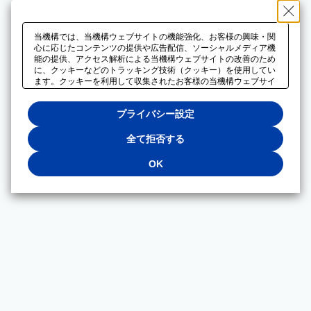
当機構では、当機構ウェブサイトの機能強化、お客様の興味・関
心に応じたコンテンツの提供や広告配信、ソーシャルメディア機
能の提供、アクセス解析による当機構ウェブサイトの改善のため
に、クッキーなどのトラッキング技術（クッキー）を使用してい
ます。クッキーを利用して収集されたお客様の当機構ウェブサイ
トのご利用に関するデータは、広告配信、ソーシャルメディアや
アクセス解析サービスを提供するパートナーと共有されます。そ
プライバシー設定
れらのパートナーでは、お客様がそれらのパートナーに提供した
他のデータ、またはお客様がそれらのパートナーが提供するサー
ビスを利用することで収集されるデータや、当機構以外のウェブ
全て拒否する
サイトから収集されたデータを組み合わせて分析し、インターネ
ット上で当機構以外の事業者がお客様に配信する広告の最適化に
OK
も利用する場合があります。必須クッキー以外の全てのクッキー
の利用を拒否する場合は、「全て拒否する」をクリックしてくだ
さい。クッキーが有効な状態で閲覧を続ける場合は、「OK」を
クリックしてください。利用目的ごとに同意・拒否を選択する場
合は、「プライバシー設定」をクリックしてください。同意・拒
否の設定は、当機構の
プライバシーポリシー
に設置した「プラ
イバシー設定」ボタン（またはリンク）からいつでも変更できま
す。