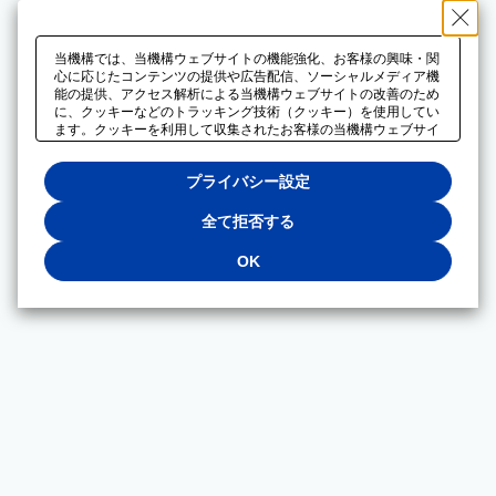
当機構では、当機構ウェブサイトの機能強化、お客様の興味・関
心に応じたコンテンツの提供や広告配信、ソーシャルメディア機
能の提供、アクセス解析による当機構ウェブサイトの改善のため
に、クッキーなどのトラッキング技術（クッキー）を使用してい
ます。クッキーを利用して収集されたお客様の当機構ウェブサイ
トのご利用に関するデータは、広告配信、ソーシャルメディアや
アクセス解析サービスを提供するパートナーと共有されます。そ
プライバシー設定
れらのパートナーでは、お客様がそれらのパートナーに提供した
他のデータ、またはお客様がそれらのパートナーが提供するサー
ビスを利用することで収集されるデータや、当機構以外のウェブ
全て拒否する
サイトから収集されたデータを組み合わせて分析し、インターネ
ット上で当機構以外の事業者がお客様に配信する広告の最適化に
OK
も利用する場合があります。必須クッキー以外の全てのクッキー
の利用を拒否する場合は、「全て拒否する」をクリックしてくだ
さい。クッキーが有効な状態で閲覧を続ける場合は、「OK」を
クリックしてください。利用目的ごとに同意・拒否を選択する場
合は、「プライバシー設定」をクリックしてください。同意・拒
否の設定は、当機構の
プライバシーポリシー
に設置した「プラ
イバシー設定」ボタン（またはリンク）からいつでも変更できま
す。