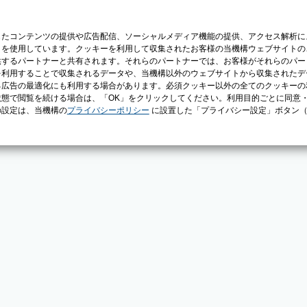
じたコンテンツの提供や広告配信、ソーシャルメディア機能の提供、アクセス解析に
）を使用しています。クッキーを利用して収集されたお客様の当機構ウェブサイトの
供するパートナーと共有されます。それらのパートナーでは、お客様がそれらのパー
を利用することで収集されるデータや、当機構以外のウェブサイトから収集されたデ
る広告の最適化にも利用する場合があります。必須クッキー以外の全てのクッキーの
態で閲覧を続ける場合は、「OK」をクリックしてください。利用目的ごとに同意
の設定は、当機構の
プライバシーポリシー
に設置した「プライバシー設定」ボタン