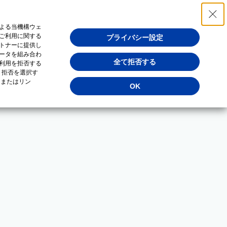
よる当機構ウェ
ご利用に関する
プライバシー設定
トナーに提供し
ータを組み合わ
全て拒否する
利用を拒否する
・拒否を選択す
（またはリン
OK