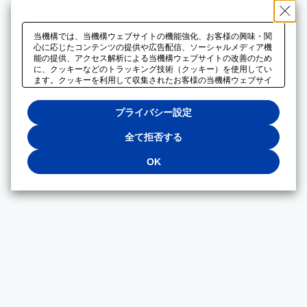
当機構では、当機構ウェブサイトの機能強化、お客様の興味・関
心に応じたコンテンツの提供や広告配信、ソーシャルメディア機
能の提供、アクセス解析による当機構ウェブサイトの改善のため
に、クッキーなどのトラッキング技術（クッキー）を使用してい
ます。クッキーを利用して収集されたお客様の当機構ウェブサイ
トのご利用に関するデータは、広告配信、ソーシャルメディアや
アクセス解析サービスを提供するパートナーと共有されます。そ
プライバシー設定
れらのパートナーでは、お客様がそれらのパートナーに提供した
他のデータ、またはお客様がそれらのパートナーが提供するサー
ビスを利用することで収集されるデータや、当機構以外のウェブ
全て拒否する
サイトから収集されたデータを組み合わせて分析し、インターネ
ット上で当機構以外の事業者がお客様に配信する広告の最適化に
OK
も利用する場合があります。必須クッキー以外の全てのクッキー
の利用を拒否する場合は、「全て拒否する」をクリックしてくだ
さい。クッキーが有効な状態で閲覧を続ける場合は、「OK」を
クリックしてください。利用目的ごとに同意・拒否を選択する場
合は、「プライバシー設定」をクリックしてください。同意・拒
否の設定は、当機構の
プライバシーポリシー
に設置した「プラ
イバシー設定」ボタン（またはリンク）からいつでも変更できま
す。