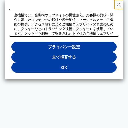
当機構では、当機構ウェブサイトの機能強化、お客様の興味・関
心に応じたコンテンツの提供や広告配信、ソーシャルメディア機
能の提供、アクセス解析による当機構ウェブサイトの改善のため
に、クッキーなどのトラッキング技術（クッキー）を使用してい
ます。クッキーを利用して収集されたお客様の当機構ウェブサイ
トのご利用に関するデータは、広告配信、ソーシャルメディアや
アクセス解析サービスを提供するパートナーと共有されます。そ
プライバシー設定
れらのパートナーでは、お客様がそれらのパートナーに提供した
他のデータ、またはお客様がそれらのパートナーが提供するサー
ビスを利用することで収集されるデータや、当機構以外のウェブ
全て拒否する
サイトから収集されたデータを組み合わせて分析し、インターネ
ット上で当機構以外の事業者がお客様に配信する広告の最適化に
OK
も利用する場合があります。必須クッキー以外の全てのクッキー
の利用を拒否する場合は、「全て拒否する」をクリックしてくだ
さい。クッキーが有効な状態で閲覧を続ける場合は、「OK」を
クリックしてください。利用目的ごとに同意・拒否を選択する場
合は、「プライバシー設定」をクリックしてください。同意・拒
否の設定は、当機構の
プライバシーポリシー
に設置した「プラ
イバシー設定」ボタン（またはリンク）からいつでも変更できま
す。