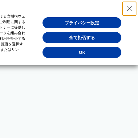
よる当機構ウェ
ご利用に関する
プライバシー設定
トナーに提供し
ータを組み合わ
全て拒否する
利用を拒否する
・拒否を選択す
（またはリン
OK