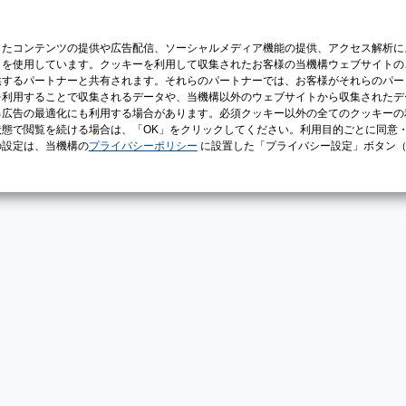
じたコンテンツの提供や広告配信、ソーシャルメディア機能の提供、アクセス解析に
）を使用しています。クッキーを利用して収集されたお客様の当機構ウェブサイトの
供するパートナーと共有されます。それらのパートナーでは、お客様がそれらのパー
を利用することで収集されるデータや、当機構以外のウェブサイトから収集されたデ
る広告の最適化にも利用する場合があります。必須クッキー以外の全てのクッキーの
態で閲覧を続ける場合は、「OK」をクリックしてください。利用目的ごとに同意
の設定は、当機構の
プライバシーポリシー
に設置した「プライバシー設定」ボタン