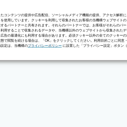
じたコンテンツの提供や広告配信、ソーシャルメディア機能の提供、アクセス解析に
）を使用しています。クッキーを利用して収集されたお客様の当機構ウェブサイトの
供するパートナーと共有されます。それらのパートナーでは、お客様がそれらのパー
を利用することで収集されるデータや、当機構以外のウェブサイトから収集されたデ
る広告の最適化にも利用する場合があります。必須クッキー以外の全てのクッキーの
態で閲覧を続ける場合は、「OK」をクリックしてください。利用目的ごとに同意
の設定は、当機構の
プライバシーポリシー
に設置した「プライバシー設定」ボタン