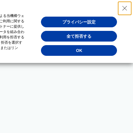
よる当機構ウェ
ご利用に関する
プライバシー設定
トナーに提供し
ータを組み合わ
全て拒否する
利用を拒否する
・拒否を選択す
（またはリン
OK