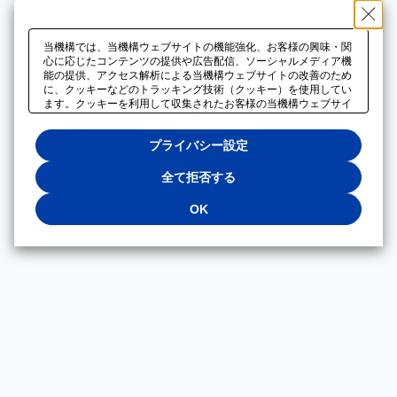
当機構では、当機構ウェブサイトの機能強化、お客様の興味・関
心に応じたコンテンツの提供や広告配信、ソーシャルメディア機
能の提供、アクセス解析による当機構ウェブサイトの改善のため
に、クッキーなどのトラッキング技術（クッキー）を使用してい
ます。クッキーを利用して収集されたお客様の当機構ウェブサイ
トのご利用に関するデータは、広告配信、ソーシャルメディアや
アクセス解析サービスを提供するパートナーと共有されます。そ
プライバシー設定
れらのパートナーでは、お客様がそれらのパートナーに提供した
他のデータ、またはお客様がそれらのパートナーが提供するサー
ビスを利用することで収集されるデータや、当機構以外のウェブ
全て拒否する
サイトから収集されたデータを組み合わせて分析し、インターネ
ット上で当機構以外の事業者がお客様に配信する広告の最適化に
OK
も利用する場合があります。必須クッキー以外の全てのクッキー
の利用を拒否する場合は、「全て拒否する」をクリックしてくだ
さい。クッキーが有効な状態で閲覧を続ける場合は、「OK」を
クリックしてください。利用目的ごとに同意・拒否を選択する場
合は、「プライバシー設定」をクリックしてください。同意・拒
否の設定は、当機構の
プライバシーポリシー
に設置した「プラ
イバシー設定」ボタン（またはリンク）からいつでも変更できま
す。