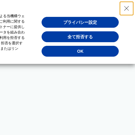
よる当機構ウェ
ご利用に関する
プライバシー設定
トナーに提供し
ータを組み合わ
全て拒否する
利用を拒否する
・拒否を選択す
（またはリン
OK