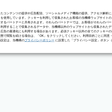
じたコンテンツの提供や広告配信、ソーシャルメディア機能の提供、アクセス解析に
）を使用しています。クッキーを利用して収集されたお客様の当機構ウェブサイトの
供するパートナーと共有されます。それらのパートナーでは、お客様がそれらのパー
を利用することで収集されるデータや、当機構以外のウェブサイトから収集されたデ
る広告の最適化にも利用する場合があります。必須クッキー以外の全てのクッキーの
態で閲覧を続ける場合は、「OK」をクリックしてください。利用目的ごとに同意
の設定は、当機構の
プライバシーポリシー
に設置した「プライバシー設定」ボタン