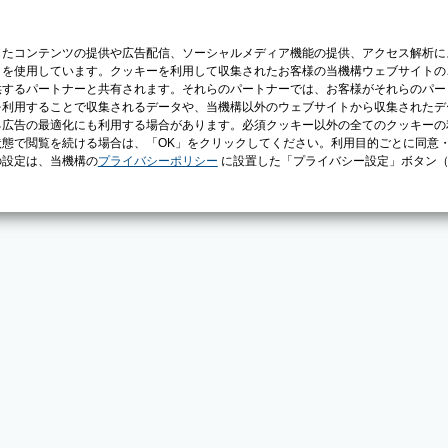
じたコンテンツの提供や広告配信、ソーシャルメディア機能の提供、アクセス解析に
）を使用しています。クッキーを利用して収集されたお客様の当機構ウェブサイトの
供するパートナーと共有されます。それらのパートナーでは、お客様がそれらのパー
を利用することで収集されるデータや、当機構以外のウェブサイトから収集されたデ
る広告の最適化にも利用する場合があります。必須クッキー以外の全てのクッキーの
態で閲覧を続ける場合は、「OK」をクリックしてください。利用目的ごとに同意
の設定は、当機構の
プライバシーポリシー
に設置した「プライバシー設定」ボタン