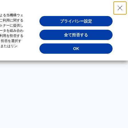
よる当機構ウェ
ご利用に関する
プライバシー設定
トナーに提供し
ータを組み合わ
全て拒否する
利用を拒否する
・拒否を選択す
（またはリン
OK