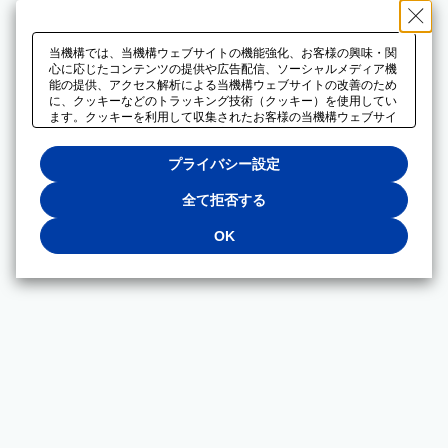
当機構では、当機構ウェブサイトの機能強化、お客様の興味・関
心に応じたコンテンツの提供や広告配信、ソーシャルメディア機
能の提供、アクセス解析による当機構ウェブサイトの改善のため
に、クッキーなどのトラッキング技術（クッキー）を使用してい
ます。クッキーを利用して収集されたお客様の当機構ウェブサイ
トのご利用に関するデータは、広告配信、ソーシャルメディアや
アクセス解析サービスを提供するパートナーと共有されます。そ
プライバシー設定
れらのパートナーでは、お客様がそれらのパートナーに提供した
他のデータ、またはお客様がそれらのパートナーが提供するサー
ビスを利用することで収集されるデータや、当機構以外のウェブ
全て拒否する
サイトから収集されたデータを組み合わせて分析し、インターネ
ット上で当機構以外の事業者がお客様に配信する広告の最適化に
OK
も利用する場合があります。必須クッキー以外の全てのクッキー
の利用を拒否する場合は、「全て拒否する」をクリックしてくだ
さい。クッキーが有効な状態で閲覧を続ける場合は、「OK」を
クリックしてください。利用目的ごとに同意・拒否を選択する場
合は、「プライバシー設定」をクリックしてください。同意・拒
否の設定は、当機構の
プライバシーポリシー
に設置した「プラ
イバシー設定」ボタン（またはリンク）からいつでも変更できま
す。