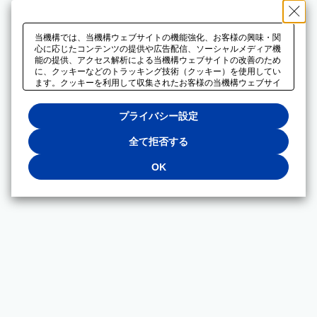
当機構では、当機構ウェブサイトの機能強化、お客様の興味・関
心に応じたコンテンツの提供や広告配信、ソーシャルメディア機
能の提供、アクセス解析による当機構ウェブサイトの改善のため
に、クッキーなどのトラッキング技術（クッキー）を使用してい
ます。クッキーを利用して収集されたお客様の当機構ウェブサイ
トのご利用に関するデータは、広告配信、ソーシャルメディアや
アクセス解析サービスを提供するパートナーと共有されます。そ
プライバシー設定
れらのパートナーでは、お客様がそれらのパートナーに提供した
他のデータ、またはお客様がそれらのパートナーが提供するサー
ビスを利用することで収集されるデータや、当機構以外のウェブ
全て拒否する
サイトから収集されたデータを組み合わせて分析し、インターネ
ット上で当機構以外の事業者がお客様に配信する広告の最適化に
OK
も利用する場合があります。必須クッキー以外の全てのクッキー
の利用を拒否する場合は、「全て拒否する」をクリックしてくだ
さい。クッキーが有効な状態で閲覧を続ける場合は、「OK」を
クリックしてください。利用目的ごとに同意・拒否を選択する場
合は、「プライバシー設定」をクリックしてください。同意・拒
否の設定は、当機構の
プライバシーポリシー
に設置した「プラ
イバシー設定」ボタン（またはリンク）からいつでも変更できま
す。