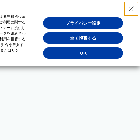
よる当機構ウェ
ご利用に関する
プライバシー設定
トナーに提供し
ータを組み合わ
全て拒否する
利用を拒否する
・拒否を選択す
（またはリン
OK