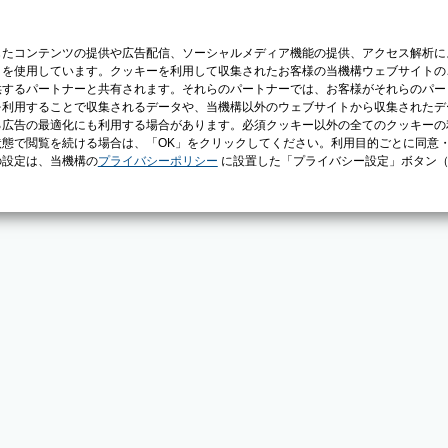
じたコンテンツの提供や広告配信、ソーシャルメディア機能の提供、アクセス解析に
）を使用しています。クッキーを利用して収集されたお客様の当機構ウェブサイトの
供するパートナーと共有されます。それらのパートナーでは、お客様がそれらのパー
を利用することで収集されるデータや、当機構以外のウェブサイトから収集されたデ
る広告の最適化にも利用する場合があります。必須クッキー以外の全てのクッキーの
態で閲覧を続ける場合は、「OK」をクリックしてください。利用目的ごとに同意
の設定は、当機構の
プライバシーポリシー
に設置した「プライバシー設定」ボタン