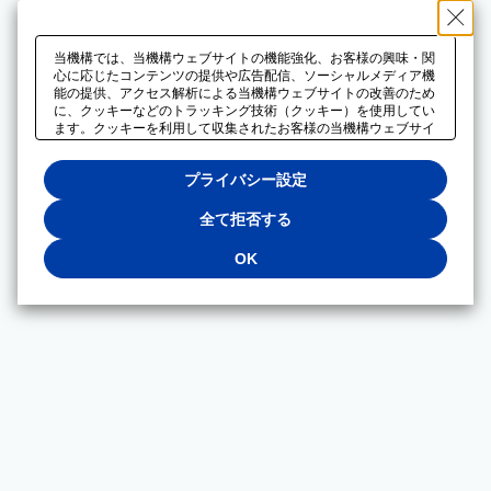
当機構では、当機構ウェブサイトの機能強化、お客様の興味・関
心に応じたコンテンツの提供や広告配信、ソーシャルメディア機
能の提供、アクセス解析による当機構ウェブサイトの改善のため
に、クッキーなどのトラッキング技術（クッキー）を使用してい
ます。クッキーを利用して収集されたお客様の当機構ウェブサイ
トのご利用に関するデータは、広告配信、ソーシャルメディアや
アクセス解析サービスを提供するパートナーと共有されます。そ
プライバシー設定
れらのパートナーでは、お客様がそれらのパートナーに提供した
他のデータ、またはお客様がそれらのパートナーが提供するサー
ビスを利用することで収集されるデータや、当機構以外のウェブ
全て拒否する
サイトから収集されたデータを組み合わせて分析し、インターネ
ット上で当機構以外の事業者がお客様に配信する広告の最適化に
OK
も利用する場合があります。必須クッキー以外の全てのクッキー
の利用を拒否する場合は、「全て拒否する」をクリックしてくだ
さい。クッキーが有効な状態で閲覧を続ける場合は、「OK」を
クリックしてください。利用目的ごとに同意・拒否を選択する場
合は、「プライバシー設定」をクリックしてください。同意・拒
否の設定は、当機構の
プライバシーポリシー
に設置した「プラ
イバシー設定」ボタン（またはリンク）からいつでも変更できま
す。