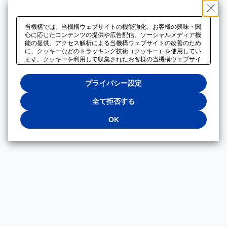
当機構では、当機構ウェブサイトの機能強化、お客様の興味・関
心に応じたコンテンツの提供や広告配信、ソーシャルメディア機
能の提供、アクセス解析による当機構ウェブサイトの改善のため
に、クッキーなどのトラッキング技術（クッキー）を使用してい
ます。クッキーを利用して収集されたお客様の当機構ウェブサイ
トのご利用に関するデータは、広告配信、ソーシャルメディアや
アクセス解析サービスを提供するパートナーと共有されます。そ
プライバシー設定
れらのパートナーでは、お客様がそれらのパートナーに提供した
他のデータ、またはお客様がそれらのパートナーが提供するサー
ビスを利用することで収集されるデータや、当機構以外のウェブ
全て拒否する
サイトから収集されたデータを組み合わせて分析し、インターネ
ット上で当機構以外の事業者がお客様に配信する広告の最適化に
OK
も利用する場合があります。必須クッキー以外の全てのクッキー
の利用を拒否する場合は、「全て拒否する」をクリックしてくだ
さい。クッキーが有効な状態で閲覧を続ける場合は、「OK」を
クリックしてください。利用目的ごとに同意・拒否を選択する場
合は、「プライバシー設定」をクリックしてください。同意・拒
否の設定は、当機構の
プライバシーポリシー
に設置した「プラ
イバシー設定」ボタン（またはリンク）からいつでも変更できま
す。