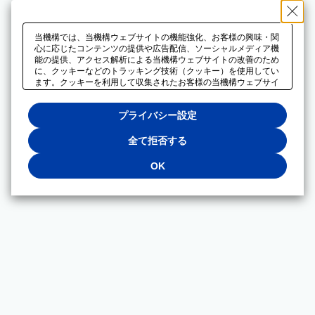
当機構では、当機構ウェブサイトの機能強化、お客様の興味・関
心に応じたコンテンツの提供や広告配信、ソーシャルメディア機
能の提供、アクセス解析による当機構ウェブサイトの改善のため
に、クッキーなどのトラッキング技術（クッキー）を使用してい
ます。クッキーを利用して収集されたお客様の当機構ウェブサイ
トのご利用に関するデータは、広告配信、ソーシャルメディアや
アクセス解析サービスを提供するパートナーと共有されます。そ
プライバシー設定
れらのパートナーでは、お客様がそれらのパートナーに提供した
他のデータ、またはお客様がそれらのパートナーが提供するサー
ビスを利用することで収集されるデータや、当機構以外のウェブ
全て拒否する
サイトから収集されたデータを組み合わせて分析し、インターネ
ット上で当機構以外の事業者がお客様に配信する広告の最適化に
OK
も利用する場合があります。必須クッキー以外の全てのクッキー
の利用を拒否する場合は、「全て拒否する」をクリックしてくだ
さい。クッキーが有効な状態で閲覧を続ける場合は、「OK」を
クリックしてください。利用目的ごとに同意・拒否を選択する場
合は、「プライバシー設定」をクリックしてください。同意・拒
否の設定は、当機構の
プライバシーポリシー
に設置した「プラ
イバシー設定」ボタン（またはリンク）からいつでも変更できま
す。