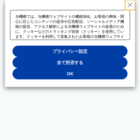
当機構では、当機構ウェブサイトの機能強化、お客様の興味・関
心に応じたコンテンツの提供や広告配信、ソーシャルメディア機
能の提供、アクセス解析による当機構ウェブサイトの改善のため
に、クッキーなどのトラッキング技術（クッキー）を使用してい
ます。クッキーを利用して収集されたお客様の当機構ウェブサイ
トのご利用に関するデータは、広告配信、ソーシャルメディアや
アクセス解析サービスを提供するパートナーと共有されます。そ
プライバシー設定
れらのパートナーでは、お客様がそれらのパートナーに提供した
他のデータ、またはお客様がそれらのパートナーが提供するサー
ビスを利用することで収集されるデータや、当機構以外のウェブ
全て拒否する
サイトから収集されたデータを組み合わせて分析し、インターネ
ット上で当機構以外の事業者がお客様に配信する広告の最適化に
OK
も利用する場合があります。必須クッキー以外の全てのクッキー
の利用を拒否する場合は、「全て拒否する」をクリックしてくだ
さい。クッキーが有効な状態で閲覧を続ける場合は、「OK」を
クリックしてください。利用目的ごとに同意・拒否を選択する場
合は、「プライバシー設定」をクリックしてください。同意・拒
否の設定は、当機構の
プライバシーポリシー
に設置した「プラ
イバシー設定」ボタン（またはリンク）からいつでも変更できま
す。