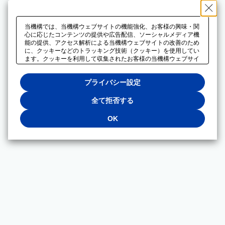
当機構では、当機構ウェブサイトの機能強化、お客様の興味・関
心に応じたコンテンツの提供や広告配信、ソーシャルメディア機
能の提供、アクセス解析による当機構ウェブサイトの改善のため
に、クッキーなどのトラッキング技術（クッキー）を使用してい
ます。クッキーを利用して収集されたお客様の当機構ウェブサイ
トのご利用に関するデータは、広告配信、ソーシャルメディアや
アクセス解析サービスを提供するパートナーと共有されます。そ
プライバシー設定
れらのパートナーでは、お客様がそれらのパートナーに提供した
他のデータ、またはお客様がそれらのパートナーが提供するサー
ビスを利用することで収集されるデータや、当機構以外のウェブ
全て拒否する
サイトから収集されたデータを組み合わせて分析し、インターネ
ット上で当機構以外の事業者がお客様に配信する広告の最適化に
OK
も利用する場合があります。必須クッキー以外の全てのクッキー
の利用を拒否する場合は、「全て拒否する」をクリックしてくだ
さい。クッキーが有効な状態で閲覧を続ける場合は、「OK」を
クリックしてください。利用目的ごとに同意・拒否を選択する場
合は、「プライバシー設定」をクリックしてください。同意・拒
否の設定は、当機構の
プライバシーポリシー
に設置した「プラ
イバシー設定」ボタン（またはリンク）からいつでも変更できま
す。