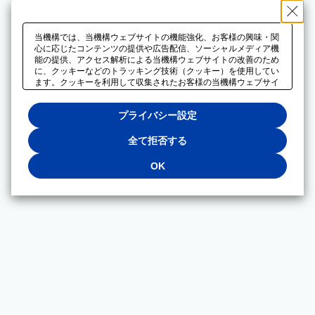
当機構では、当機構ウェブサイトの機能強化、お客様の興味・関
心に応じたコンテンツの提供や広告配信、ソーシャルメディア機
能の提供、アクセス解析による当機構ウェブサイトの改善のため
に、クッキーなどのトラッキング技術（クッキー）を使用してい
ます。クッキーを利用して収集されたお客様の当機構ウェブサイ
トのご利用に関するデータは、広告配信、ソーシャルメディアや
アクセス解析サービスを提供するパートナーと共有されます。そ
プライバシー設定
れらのパートナーでは、お客様がそれらのパートナーに提供した
他のデータ、またはお客様がそれらのパートナーが提供するサー
ビスを利用することで収集されるデータや、当機構以外のウェブ
全て拒否する
サイトから収集されたデータを組み合わせて分析し、インターネ
ット上で当機構以外の事業者がお客様に配信する広告の最適化に
OK
も利用する場合があります。必須クッキー以外の全てのクッキー
の利用を拒否する場合は、「全て拒否する」をクリックしてくだ
さい。クッキーが有効な状態で閲覧を続ける場合は、「OK」を
クリックしてください。利用目的ごとに同意・拒否を選択する場
合は、「プライバシー設定」をクリックしてください。同意・拒
否の設定は、当機構の
プライバシーポリシー
に設置した「プラ
イバシー設定」ボタン（またはリンク）からいつでも変更できま
す。