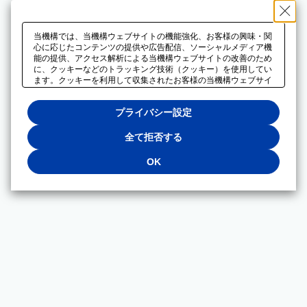
当機構では、当機構ウェブサイトの機能強化、お客様の興味・関
心に応じたコンテンツの提供や広告配信、ソーシャルメディア機
能の提供、アクセス解析による当機構ウェブサイトの改善のため
に、クッキーなどのトラッキング技術（クッキー）を使用してい
ます。クッキーを利用して収集されたお客様の当機構ウェブサイ
トのご利用に関するデータは、広告配信、ソーシャルメディアや
アクセス解析サービスを提供するパートナーと共有されます。そ
プライバシー設定
れらのパートナーでは、お客様がそれらのパートナーに提供した
他のデータ、またはお客様がそれらのパートナーが提供するサー
ビスを利用することで収集されるデータや、当機構以外のウェブ
全て拒否する
サイトから収集されたデータを組み合わせて分析し、インターネ
ット上で当機構以外の事業者がお客様に配信する広告の最適化に
OK
も利用する場合があります。必須クッキー以外の全てのクッキー
の利用を拒否する場合は、「全て拒否する」をクリックしてくだ
さい。クッキーが有効な状態で閲覧を続ける場合は、「OK」を
クリックしてください。利用目的ごとに同意・拒否を選択する場
合は、「プライバシー設定」をクリックしてください。同意・拒
否の設定は、当機構の
プライバシーポリシー
に設置した「プラ
イバシー設定」ボタン（またはリンク）からいつでも変更できま
す。