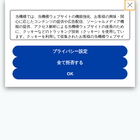
当機構では、当機構ウェブサイトの機能強化、お客様の興味・関
心に応じたコンテンツの提供や広告配信、ソーシャルメディア機
能の提供、アクセス解析による当機構ウェブサイトの改善のため
に、クッキーなどのトラッキング技術（クッキー）を使用してい
ます。クッキーを利用して収集されたお客様の当機構ウェブサイ
トのご利用に関するデータは、広告配信、ソーシャルメディアや
アクセス解析サービスを提供するパートナーと共有されます。そ
プライバシー設定
れらのパートナーでは、お客様がそれらのパートナーに提供した
他のデータ、またはお客様がそれらのパートナーが提供するサー
ビスを利用することで収集されるデータや、当機構以外のウェブ
全て拒否する
サイトから収集されたデータを組み合わせて分析し、インターネ
ット上で当機構以外の事業者がお客様に配信する広告の最適化に
OK
も利用する場合があります。必須クッキー以外の全てのクッキー
の利用を拒否する場合は、「全て拒否する」をクリックしてくだ
さい。クッキーが有効な状態で閲覧を続ける場合は、「OK」を
クリックしてください。利用目的ごとに同意・拒否を選択する場
合は、「プライバシー設定」をクリックしてください。同意・拒
否の設定は、当機構の
プライバシーポリシー
に設置した「プラ
イバシー設定」ボタン（またはリンク）からいつでも変更できま
す。