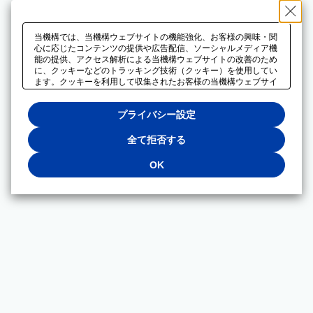
当機構では、当機構ウェブサイトの機能強化、お客様の興味・関
心に応じたコンテンツの提供や広告配信、ソーシャルメディア機
能の提供、アクセス解析による当機構ウェブサイトの改善のため
に、クッキーなどのトラッキング技術（クッキー）を使用してい
ます。クッキーを利用して収集されたお客様の当機構ウェブサイ
トのご利用に関するデータは、広告配信、ソーシャルメディアや
アクセス解析サービスを提供するパートナーと共有されます。そ
プライバシー設定
れらのパートナーでは、お客様がそれらのパートナーに提供した
他のデータ、またはお客様がそれらのパートナーが提供するサー
ビスを利用することで収集されるデータや、当機構以外のウェブ
全て拒否する
サイトから収集されたデータを組み合わせて分析し、インターネ
ット上で当機構以外の事業者がお客様に配信する広告の最適化に
OK
も利用する場合があります。必須クッキー以外の全てのクッキー
の利用を拒否する場合は、「全て拒否する」をクリックしてくだ
さい。クッキーが有効な状態で閲覧を続ける場合は、「OK」を
クリックしてください。利用目的ごとに同意・拒否を選択する場
合は、「プライバシー設定」をクリックしてください。同意・拒
否の設定は、当機構の
プライバシーポリシー
に設置した「プラ
イバシー設定」ボタン（またはリンク）からいつでも変更できま
す。