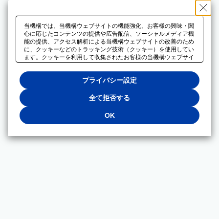
当機構では、当機構ウェブサイトの機能強化、お客様の興味・関
心に応じたコンテンツの提供や広告配信、ソーシャルメディア機
能の提供、アクセス解析による当機構ウェブサイトの改善のため
に、クッキーなどのトラッキング技術（クッキー）を使用してい
ます。クッキーを利用して収集されたお客様の当機構ウェブサイ
トのご利用に関するデータは、広告配信、ソーシャルメディアや
アクセス解析サービスを提供するパートナーと共有されます。そ
プライバシー設定
れらのパートナーでは、お客様がそれらのパートナーに提供した
他のデータ、またはお客様がそれらのパートナーが提供するサー
ビスを利用することで収集されるデータや、当機構以外のウェブ
全て拒否する
サイトから収集されたデータを組み合わせて分析し、インターネ
ット上で当機構以外の事業者がお客様に配信する広告の最適化に
OK
も利用する場合があります。必須クッキー以外の全てのクッキー
の利用を拒否する場合は、「全て拒否する」をクリックしてくだ
さい。クッキーが有効な状態で閲覧を続ける場合は、「OK」を
クリックしてください。利用目的ごとに同意・拒否を選択する場
合は、「プライバシー設定」をクリックしてください。同意・拒
否の設定は、当機構の
プライバシーポリシー
に設置した「プラ
イバシー設定」ボタン（またはリンク）からいつでも変更できま
す。