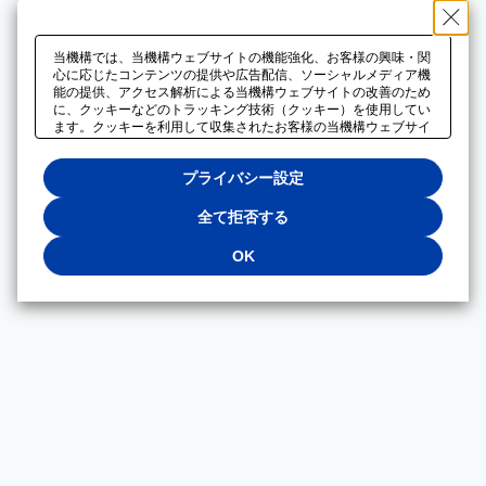
当機構では、当機構ウェブサイトの機能強化、お客様の興味・関
心に応じたコンテンツの提供や広告配信、ソーシャルメディア機
能の提供、アクセス解析による当機構ウェブサイトの改善のため
に、クッキーなどのトラッキング技術（クッキー）を使用してい
ます。クッキーを利用して収集されたお客様の当機構ウェブサイ
トのご利用に関するデータは、広告配信、ソーシャルメディアや
アクセス解析サービスを提供するパートナーと共有されます。そ
プライバシー設定
れらのパートナーでは、お客様がそれらのパートナーに提供した
他のデータ、またはお客様がそれらのパートナーが提供するサー
ビスを利用することで収集されるデータや、当機構以外のウェブ
全て拒否する
サイトから収集されたデータを組み合わせて分析し、インターネ
ット上で当機構以外の事業者がお客様に配信する広告の最適化に
OK
も利用する場合があります。必須クッキー以外の全てのクッキー
の利用を拒否する場合は、「全て拒否する」をクリックしてくだ
さい。クッキーが有効な状態で閲覧を続ける場合は、「OK」を
クリックしてください。利用目的ごとに同意・拒否を選択する場
合は、「プライバシー設定」をクリックしてください。同意・拒
否の設定は、当機構の
プライバシーポリシー
に設置した「プラ
イバシー設定」ボタン（またはリンク）からいつでも変更できま
す。