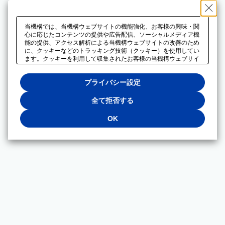
当機構では、当機構ウェブサイトの機能強化、お客様の興味・関
心に応じたコンテンツの提供や広告配信、ソーシャルメディア機
能の提供、アクセス解析による当機構ウェブサイトの改善のため
に、クッキーなどのトラッキング技術（クッキー）を使用してい
ます。クッキーを利用して収集されたお客様の当機構ウェブサイ
トのご利用に関するデータは、広告配信、ソーシャルメディアや
アクセス解析サービスを提供するパートナーと共有されます。そ
プライバシー設定
れらのパートナーでは、お客様がそれらのパートナーに提供した
他のデータ、またはお客様がそれらのパートナーが提供するサー
ビスを利用することで収集されるデータや、当機構以外のウェブ
全て拒否する
サイトから収集されたデータを組み合わせて分析し、インターネ
ット上で当機構以外の事業者がお客様に配信する広告の最適化に
OK
も利用する場合があります。必須クッキー以外の全てのクッキー
の利用を拒否する場合は、「全て拒否する」をクリックしてくだ
さい。クッキーが有効な状態で閲覧を続ける場合は、「OK」を
クリックしてください。利用目的ごとに同意・拒否を選択する場
合は、「プライバシー設定」をクリックしてください。同意・拒
否の設定は、当機構の
プライバシーポリシー
に設置した「プラ
イバシー設定」ボタン（またはリンク）からいつでも変更できま
す。