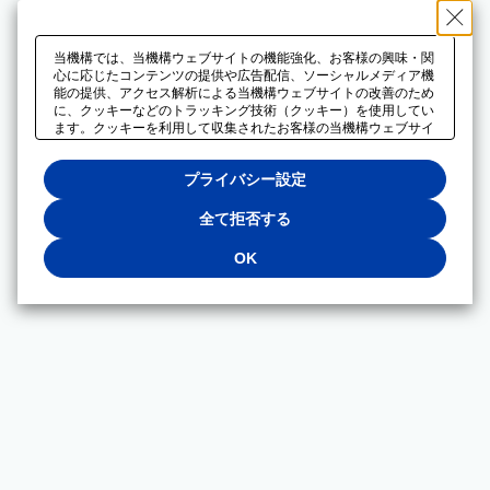
当機構では、当機構ウェブサイトの機能強化、お客様の興味・関
心に応じたコンテンツの提供や広告配信、ソーシャルメディア機
能の提供、アクセス解析による当機構ウェブサイトの改善のため
に、クッキーなどのトラッキング技術（クッキー）を使用してい
ます。クッキーを利用して収集されたお客様の当機構ウェブサイ
トのご利用に関するデータは、広告配信、ソーシャルメディアや
アクセス解析サービスを提供するパートナーと共有されます。そ
プライバシー設定
れらのパートナーでは、お客様がそれらのパートナーに提供した
他のデータ、またはお客様がそれらのパートナーが提供するサー
ビスを利用することで収集されるデータや、当機構以外のウェブ
全て拒否する
サイトから収集されたデータを組み合わせて分析し、インターネ
ット上で当機構以外の事業者がお客様に配信する広告の最適化に
OK
も利用する場合があります。必須クッキー以外の全てのクッキー
の利用を拒否する場合は、「全て拒否する」をクリックしてくだ
さい。クッキーが有効な状態で閲覧を続ける場合は、「OK」を
クリックしてください。利用目的ごとに同意・拒否を選択する場
合は、「プライバシー設定」をクリックしてください。同意・拒
否の設定は、当機構の
プライバシーポリシー
に設置した「プラ
イバシー設定」ボタン（またはリンク）からいつでも変更できま
す。