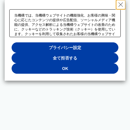
当機構では、当機構ウェブサイトの機能強化、お客様の興味・関
心に応じたコンテンツの提供や広告配信、ソーシャルメディア機
能の提供、アクセス解析による当機構ウェブサイトの改善のため
に、クッキーなどのトラッキング技術（クッキー）を使用してい
ます。クッキーを利用して収集されたお客様の当機構ウェブサイ
トのご利用に関するデータは、広告配信、ソーシャルメディアや
アクセス解析サービスを提供するパートナーと共有されます。そ
プライバシー設定
れらのパートナーでは、お客様がそれらのパートナーに提供した
他のデータ、またはお客様がそれらのパートナーが提供するサー
ビスを利用することで収集されるデータや、当機構以外のウェブ
全て拒否する
サイトから収集されたデータを組み合わせて分析し、インターネ
ット上で当機構以外の事業者がお客様に配信する広告の最適化に
OK
も利用する場合があります。必須クッキー以外の全てのクッキー
の利用を拒否する場合は、「全て拒否する」をクリックしてくだ
さい。クッキーが有効な状態で閲覧を続ける場合は、「OK」を
クリックしてください。利用目的ごとに同意・拒否を選択する場
合は、「プライバシー設定」をクリックしてください。同意・拒
否の設定は、当機構の
プライバシーポリシー
に設置した「プラ
イバシー設定」ボタン（またはリンク）からいつでも変更できま
す。