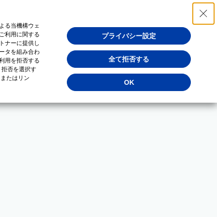
よる当機構ウェ
ご利用に関する
プライバシー設定
トナーに提供し
ータを組み合わ
全て拒否する
利用を拒否する
・拒否を選択す
（またはリン
OK