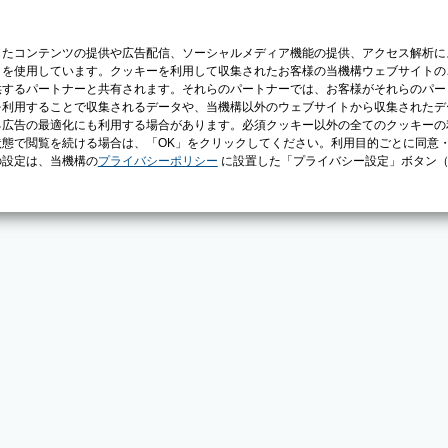
じたコンテンツの提供や広告配信、ソーシャルメディア機能の提供、アクセス解析に
）を使用しています。クッキーを利用して収集されたお客様の当機構ウェブサイトの
供するパートナーと共有されます。それらのパートナーでは、お客様がそれらのパー
を利用することで収集されるデータや、当機構以外のウェブサイトから収集されたデ
る広告の最適化にも利用する場合があります。必須クッキー以外の全てのクッキーの
態で閲覧を続ける場合は、「OK」をクリックしてください。利用目的ごとに同意
の設定は、当機構の
プライバシーポリシー
に設置した「プライバシー設定」ボタン