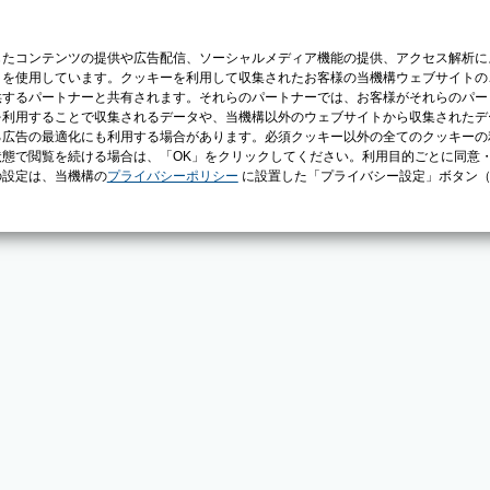
じたコンテンツの提供や広告配信、ソーシャルメディア機能の提供、アクセス解析に
）を使用しています。クッキーを利用して収集されたお客様の当機構ウェブサイトの
供するパートナーと共有されます。それらのパートナーでは、お客様がそれらのパー
を利用することで収集されるデータや、当機構以外のウェブサイトから収集されたデ
る広告の最適化にも利用する場合があります。必須クッキー以外の全てのクッキーの
態で閲覧を続ける場合は、「OK」をクリックしてください。利用目的ごとに同意
の設定は、当機構の
プライバシーポリシー
に設置した「プライバシー設定」ボタン