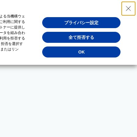
よる当機構ウェ
ご利用に関する
プライバシー設定
トナーに提供し
ータを組み合わ
全て拒否する
利用を拒否する
・拒否を選択す
（またはリン
OK