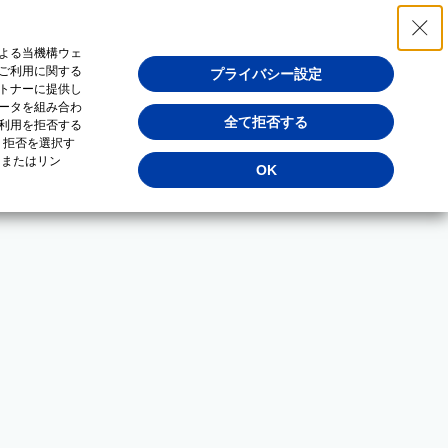
よる当機構ウェ
ご利用に関する
プライバシー設定
トナーに提供し
ータを組み合わ
全て拒否する
利用を拒否する
・拒否を選択す
（またはリン
OK