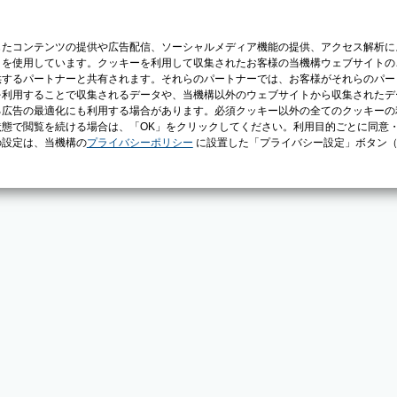
じたコンテンツの提供や広告配信、ソーシャルメディア機能の提供、アクセス解析に
）を使用しています。クッキーを利用して収集されたお客様の当機構ウェブサイトの
供するパートナーと共有されます。それらのパートナーでは、お客様がそれらのパー
を利用することで収集されるデータや、当機構以外のウェブサイトから収集されたデ
る広告の最適化にも利用する場合があります。必須クッキー以外の全てのクッキーの
態で閲覧を続ける場合は、「OK」をクリックしてください。利用目的ごとに同意
の設定は、当機構の
プライバシーポリシー
に設置した「プライバシー設定」ボタン