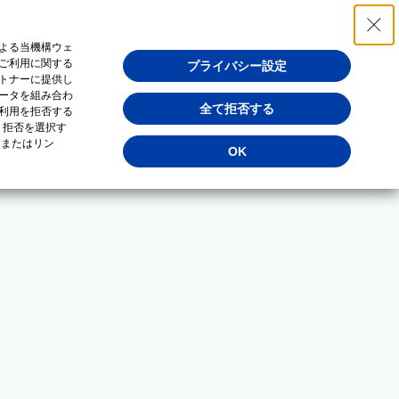
よる当機構ウェ
ご利用に関する
プライバシー設定
トナーに提供し
ータを組み合わ
全て拒否する
利用を拒否する
・拒否を選択す
（またはリン
OK