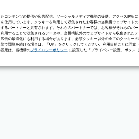
じたコンテンツの提供や広告配信、ソーシャルメディア機能の提供、アクセス解析に
）を使用しています。クッキーを利用して収集されたお客様の当機構ウェブサイトの
供するパートナーと共有されます。それらのパートナーでは、お客様がそれらのパー
を利用することで収集されるデータや、当機構以外のウェブサイトから収集されたデ
る広告の最適化にも利用する場合があります。必須クッキー以外の全てのクッキーの
態で閲覧を続ける場合は、「OK」をクリックしてください。利用目的ごとに同意
の設定は、当機構の
プライバシーポリシー
に設置した「プライバシー設定」ボタン