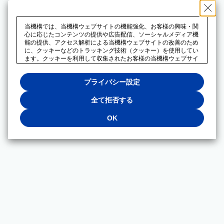
当機構では、当機構ウェブサイトの機能強化、お客様の興味・関
心に応じたコンテンツの提供や広告配信、ソーシャルメディア機
能の提供、アクセス解析による当機構ウェブサイトの改善のため
に、クッキーなどのトラッキング技術（クッキー）を使用してい
ます。クッキーを利用して収集されたお客様の当機構ウェブサイ
トのご利用に関するデータは、広告配信、ソーシャルメディアや
アクセス解析サービスを提供するパートナーと共有されます。そ
プライバシー設定
れらのパートナーでは、お客様がそれらのパートナーに提供した
他のデータ、またはお客様がそれらのパートナーが提供するサー
ビスを利用することで収集されるデータや、当機構以外のウェブ
全て拒否する
サイトから収集されたデータを組み合わせて分析し、インターネ
ット上で当機構以外の事業者がお客様に配信する広告の最適化に
OK
も利用する場合があります。必須クッキー以外の全てのクッキー
の利用を拒否する場合は、「全て拒否する」をクリックしてくだ
さい。クッキーが有効な状態で閲覧を続ける場合は、「OK」を
クリックしてください。利用目的ごとに同意・拒否を選択する場
合は、「プライバシー設定」をクリックしてください。同意・拒
否の設定は、当機構の
プライバシーポリシー
に設置した「プラ
イバシー設定」ボタン（またはリンク）からいつでも変更できま
す。