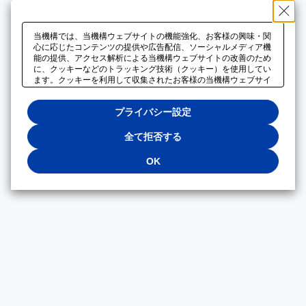
当機構では、当機構ウェブサイトの機能強化、お客様の興味・関
心に応じたコンテンツの提供や広告配信、ソーシャルメディア機
能の提供、アクセス解析による当機構ウェブサイトの改善のため
に、クッキーなどのトラッキング技術（クッキー）を使用してい
ます。クッキーを利用して収集されたお客様の当機構ウェブサイ
トのご利用に関するデータは、広告配信、ソーシャルメディアや
アクセス解析サービスを提供するパートナーと共有されます。そ
プライバシー設定
れらのパートナーでは、お客様がそれらのパートナーに提供した
他のデータ、またはお客様がそれらのパートナーが提供するサー
ビスを利用することで収集されるデータや、当機構以外のウェブ
全て拒否する
サイトから収集されたデータを組み合わせて分析し、インターネ
ット上で当機構以外の事業者がお客様に配信する広告の最適化に
OK
も利用する場合があります。必須クッキー以外の全てのクッキー
の利用を拒否する場合は、「全て拒否する」をクリックしてくだ
さい。クッキーが有効な状態で閲覧を続ける場合は、「OK」を
クリックしてください。利用目的ごとに同意・拒否を選択する場
合は、「プライバシー設定」をクリックしてください。同意・拒
否の設定は、当機構の
プライバシーポリシー
に設置した「プラ
イバシー設定」ボタン（またはリンク）からいつでも変更できま
す。