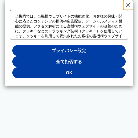
当機構では、当機構ウェブサイトの機能強化、お客様の興味・関
心に応じたコンテンツの提供や広告配信、ソーシャルメディア機
能の提供、アクセス解析による当機構ウェブサイトの改善のため
に、クッキーなどのトラッキング技術（クッキー）を使用してい
ます。クッキーを利用して収集されたお客様の当機構ウェブサイ
トのご利用に関するデータは、広告配信、ソーシャルメディアや
アクセス解析サービスを提供するパートナーと共有されます。そ
プライバシー設定
れらのパートナーでは、お客様がそれらのパートナーに提供した
他のデータ、またはお客様がそれらのパートナーが提供するサー
ビスを利用することで収集されるデータや、当機構以外のウェブ
全て拒否する
サイトから収集されたデータを組み合わせて分析し、インターネ
ット上で当機構以外の事業者がお客様に配信する広告の最適化に
OK
も利用する場合があります。必須クッキー以外の全てのクッキー
の利用を拒否する場合は、「全て拒否する」をクリックしてくだ
さい。クッキーが有効な状態で閲覧を続ける場合は、「OK」を
クリックしてください。利用目的ごとに同意・拒否を選択する場
合は、「プライバシー設定」をクリックしてください。同意・拒
否の設定は、当機構の
プライバシーポリシー
に設置した「プラ
イバシー設定」ボタン（またはリンク）からいつでも変更できま
す。