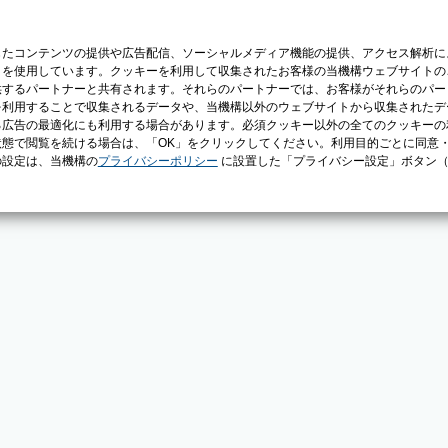
じたコンテンツの提供や広告配信、ソーシャルメディア機能の提供、アクセス解析に
）を使用しています。クッキーを利用して収集されたお客様の当機構ウェブサイトの
供するパートナーと共有されます。それらのパートナーでは、お客様がそれらのパー
を利用することで収集されるデータや、当機構以外のウェブサイトから収集されたデ
る広告の最適化にも利用する場合があります。必須クッキー以外の全てのクッキーの
態で閲覧を続ける場合は、「OK」をクリックしてください。利用目的ごとに同意
の設定は、当機構の
プライバシーポリシー
に設置した「プライバシー設定」ボタン