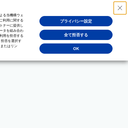
よる当機構ウェ
ご利用に関する
プライバシー設定
トナーに提供し
ータを組み合わ
全て拒否する
利用を拒否する
・拒否を選択す
（またはリン
OK