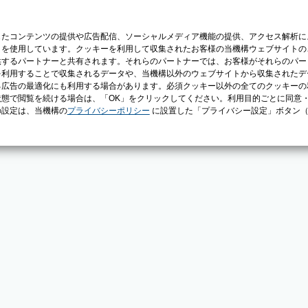
じたコンテンツの提供や広告配信、ソーシャルメディア機能の提供、アクセス解析に
）を使用しています。クッキーを利用して収集されたお客様の当機構ウェブサイトの
供するパートナーと共有されます。それらのパートナーでは、お客様がそれらのパー
を利用することで収集されるデータや、当機構以外のウェブサイトから収集されたデ
る広告の最適化にも利用する場合があります。必須クッキー以外の全てのクッキーの
態で閲覧を続ける場合は、「OK」をクリックしてください。利用目的ごとに同意
の設定は、当機構の
プライバシーポリシー
に設置した「プライバシー設定」ボタン