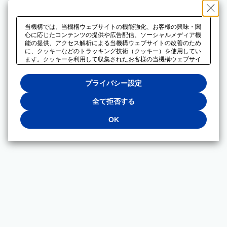
当機構では、当機構ウェブサイトの機能強化、お客様の興味・関
心に応じたコンテンツの提供や広告配信、ソーシャルメディア機
能の提供、アクセス解析による当機構ウェブサイトの改善のため
に、クッキーなどのトラッキング技術（クッキー）を使用してい
ます。クッキーを利用して収集されたお客様の当機構ウェブサイ
トのご利用に関するデータは、広告配信、ソーシャルメディアや
アクセス解析サービスを提供するパートナーと共有されます。そ
プライバシー設定
れらのパートナーでは、お客様がそれらのパートナーに提供した
他のデータ、またはお客様がそれらのパートナーが提供するサー
ビスを利用することで収集されるデータや、当機構以外のウェブ
全て拒否する
サイトから収集されたデータを組み合わせて分析し、インターネ
ット上で当機構以外の事業者がお客様に配信する広告の最適化に
OK
も利用する場合があります。必須クッキー以外の全てのクッキー
の利用を拒否する場合は、「全て拒否する」をクリックしてくだ
さい。クッキーが有効な状態で閲覧を続ける場合は、「OK」を
クリックしてください。利用目的ごとに同意・拒否を選択する場
合は、「プライバシー設定」をクリックしてください。同意・拒
否の設定は、当機構の
プライバシーポリシー
に設置した「プラ
イバシー設定」ボタン（またはリンク）からいつでも変更できま
す。