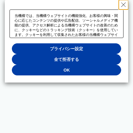
当機構では、当機構ウェブサイトの機能強化、お客様の興味・関
心に応じたコンテンツの提供や広告配信、ソーシャルメディア機
能の提供、アクセス解析による当機構ウェブサイトの改善のため
に、クッキーなどのトラッキング技術（クッキー）を使用してい
ます。クッキーを利用して収集されたお客様の当機構ウェブサイ
トのご利用に関するデータは、広告配信、ソーシャルメディアや
アクセス解析サービスを提供するパートナーと共有されます。そ
プライバシー設定
れらのパートナーでは、お客様がそれらのパートナーに提供した
他のデータ、またはお客様がそれらのパートナーが提供するサー
ビスを利用することで収集されるデータや、当機構以外のウェブ
全て拒否する
サイトから収集されたデータを組み合わせて分析し、インターネ
ット上で当機構以外の事業者がお客様に配信する広告の最適化に
OK
も利用する場合があります。必須クッキー以外の全てのクッキー
の利用を拒否する場合は、「全て拒否する」をクリックしてくだ
さい。クッキーが有効な状態で閲覧を続ける場合は、「OK」を
クリックしてください。利用目的ごとに同意・拒否を選択する場
合は、「プライバシー設定」をクリックしてください。同意・拒
否の設定は、当機構の
プライバシーポリシー
に設置した「プラ
イバシー設定」ボタン（またはリンク）からいつでも変更できま
す。