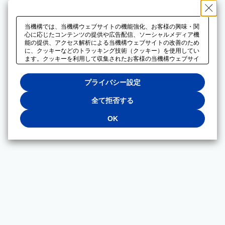
当機構では、当機構ウェブサイトの機能強化、お客様の興味・関
心に応じたコンテンツの提供や広告配信、ソーシャルメディア機
能の提供、アクセス解析による当機構ウェブサイトの改善のため
に、クッキーなどのトラッキング技術（クッキー）を使用してい
ます。クッキーを利用して収集されたお客様の当機構ウェブサイ
トのご利用に関するデータは、広告配信、ソーシャルメディアや
アクセス解析サービスを提供するパートナーと共有されます。そ
プライバシー設定
れらのパートナーでは、お客様がそれらのパートナーに提供した
他のデータ、またはお客様がそれらのパートナーが提供するサー
ビスを利用することで収集されるデータや、当機構以外のウェブ
全て拒否する
サイトから収集されたデータを組み合わせて分析し、インターネ
ット上で当機構以外の事業者がお客様に配信する広告の最適化に
OK
も利用する場合があります。必須クッキー以外の全てのクッキー
の利用を拒否する場合は、「全て拒否する」をクリックしてくだ
さい。クッキーが有効な状態で閲覧を続ける場合は、「OK」を
クリックしてください。利用目的ごとに同意・拒否を選択する場
合は、「プライバシー設定」をクリックしてください。同意・拒
否の設定は、当機構の
プライバシーポリシー
に設置した「プラ
イバシー設定」ボタン（またはリンク）からいつでも変更できま
す。