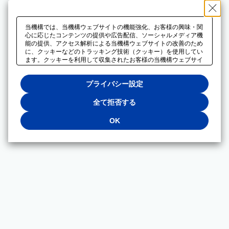
当機構では、当機構ウェブサイトの機能強化、お客様の興味・関
心に応じたコンテンツの提供や広告配信、ソーシャルメディア機
能の提供、アクセス解析による当機構ウェブサイトの改善のため
に、クッキーなどのトラッキング技術（クッキー）を使用してい
ます。クッキーを利用して収集されたお客様の当機構ウェブサイ
トのご利用に関するデータは、広告配信、ソーシャルメディアや
アクセス解析サービスを提供するパートナーと共有されます。そ
プライバシー設定
れらのパートナーでは、お客様がそれらのパートナーに提供した
他のデータ、またはお客様がそれらのパートナーが提供するサー
ビスを利用することで収集されるデータや、当機構以外のウェブ
全て拒否する
サイトから収集されたデータを組み合わせて分析し、インターネ
ット上で当機構以外の事業者がお客様に配信する広告の最適化に
OK
も利用する場合があります。必須クッキー以外の全てのクッキー
の利用を拒否する場合は、「全て拒否する」をクリックしてくだ
さい。クッキーが有効な状態で閲覧を続ける場合は、「OK」を
クリックしてください。利用目的ごとに同意・拒否を選択する場
合は、「プライバシー設定」をクリックしてください。同意・拒
否の設定は、当機構の
プライバシーポリシー
に設置した「プラ
イバシー設定」ボタン（またはリンク）からいつでも変更できま
す。