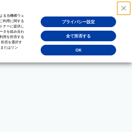
よる当機構ウェ
ご利用に関する
プライバシー設定
トナーに提供し
ータを組み合わ
全て拒否する
利用を拒否する
・拒否を選択す
（またはリン
OK