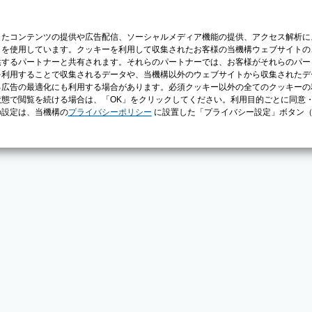
じたコンテンツの提供や広告配信、ソーシャルメディア機能の提供、アクセス解析に
）を使用しています。クッキーを利用して収集されたお客様の当機構ウェブサイトの
供するパートナーと共有されます。それらのパートナーでは、お客様がそれらのパー
を利用することで収集されるデータや、当機構以外のウェブサイトから収集されたデ
る広告の最適化にも利用する場合があります。必須クッキー以外の全てのクッキーの
態で閲覧を続ける場合は、「OK」をクリックしてください。利用目的ごとに同意
の設定は、当機構の
プライバシーポリシー
に設置した「プライバシー設定」ボタン